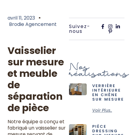
avril 11, 2023
Brodie Agencement
Suivez-
nous
Vaisselier
sur mesure
Nos
réalisations
et meuble
de
VERRIÈRE
INTÉRIEURE
séparation
EN CHÊNE
SUR MESURE
de pièce
Voir Plus..
Notre équipe a conçu et
PIÈCE
fabriqué un vaisselier sur
DRESSING
mesure servant de