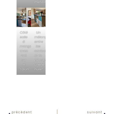
métalliques
Côté
Un
salle
mélange
à
entre
manger
les
avec
couleurs
vue
et le
sur
placage
le
chêne
salon
huilé!
précédent
suivant