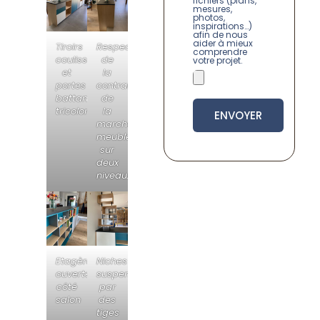
fichiers (plans,
mesures,
photos,
inspirations…)
afin de nous
aider à mieux
Tiroirs
Respect
comprendre
coulissants
de
votre projet.
et
la
portes
contrainte
battantes
de
tricolore
la
ENVOYER
marche,
meuble
sur
deux
niveaux
Etagères
Niches
ouvertes
suspendues
côté
par
salon
des
tiges