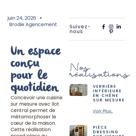
juin 24, 2026
Brodie Agencement
Suivez-
nous
Un espace
conçu
Nos
réalisations
pour le
quotidien
VERRIÈRE
INTÉRIEURE
EN CHÊNE
Concevoir une cuisine
SUR MESURE
sur mesure avec îlot
central permet de
Voir Plus..
métamorphoser le
cœur de la maison.
PIÈCE
Cette réalisation
DRESSING
prend place au