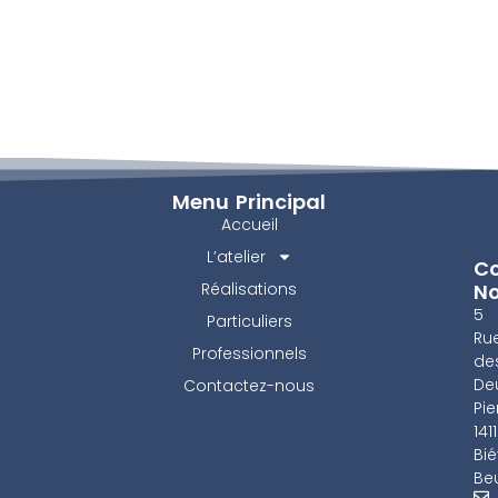
Menu Principal
Accueil
L’atelier
Co
Réalisations
N
5
Particuliers
Ru
Professionnels
de
De
Contactez-nous
Pie
141
Bié
Beu