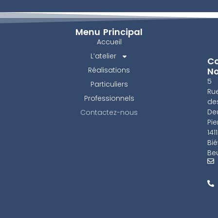
Menu Principal
Accueil
L’atelier
Co
Réalisations
N
5
Particuliers
Ru
Professionnels
de
De
Contactez-nous
Pie
141
Bié
Beu