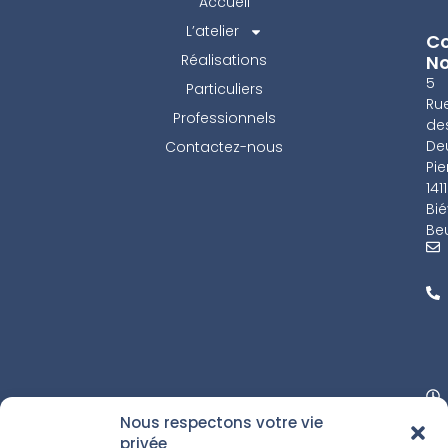
Accueil
L’atelier
Co
Réalisations
N
5
Particuliers
Ru
Professionnels
de
De
Contactez-nous
Pie
141
Bié
Beu
Nous respectons votre vie
privée