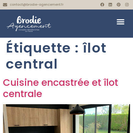
contact@brodie-agencement.fr
Étiquette :
îlot
central
Cuisine encastrée et îlot
centrale