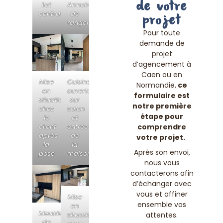
de votre
îlot
Armoires
central
de
projet
rangements
Pour toute
demande de
projet
d’agencement à
Caen ou en
Mise
Cuisine
Normandie,
ce
en
ouverte
formulaire est
situation
sur
notre première
chez
salon
étape pour
le
et
comprendre
client
entrée
après
de
votre projet.
la
la
Après son envoi,
pose
maison
nous vous
contacterons afin
d’échanger avec
vous et affiner
Mise
ensemble vos
en
Meubles
attentes.
situation
de