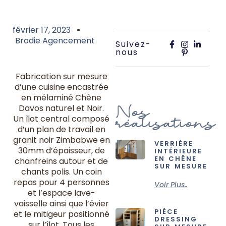
février 17, 2023
Brodie Agencement
Suivez-
nous
Fabrication sur mesure
d’une cuisine encastrée
en mélaminé Chêne
Nos
Davos naturel et Noir.
réalisations
Un îlot central composé
d’un plan de travail en
granit noir Zimbabwe en
VERRIÈRE
30mm d’épaisseur, de
INTÉRIEURE
EN CHÊNE
chanfreins autour et de
SUR MESURE
chants polis. Un coin
repas pour 4 personnes
Voir Plus..
et l’espace lave-
vaisselle ainsi que l’évier
PIÈCE
et le mitigeur positionné
DRESSING
sur l’îlot. Tous les