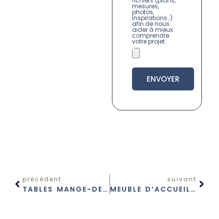
fichiers (plans,
mesures,
photos,
inspirations…)
afin de nous
aider à mieux
comprendre
votre projet.
ENVOYER
précédent
suivant
TABLES MANGE-DEBOUT EXTÉRIEURES SUR MESURE
MEUBLE D’ACCUEIL SUR MESURE POUR ENTREPRISE