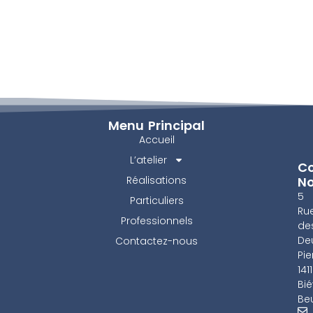
Menu Principal
Accueil
L’atelier
Co
Réalisations
N
5
Particuliers
Ru
Professionnels
de
De
Contactez-nous
Pie
141
Bié
Beu