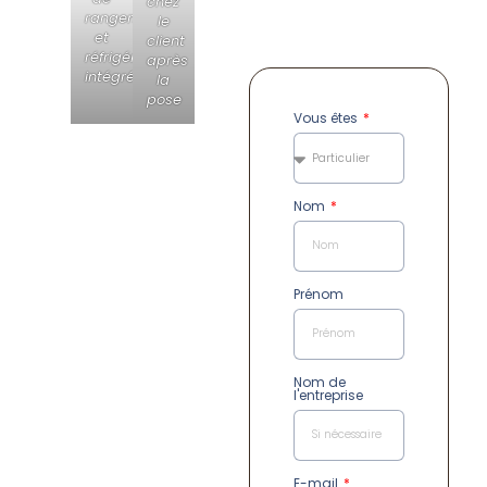
chez
rangements
le
et
client
réfrigérateur
après
intégrée
la
pose
Vous êtes
Nom
Prénom
Nom de
l'entreprise
E-mail