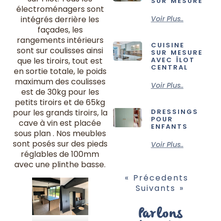
SUR MESURE
électroménagers sont
intégrés derrière les
Voir Plus..
façades, les
rangements intérieurs
CUISINE
sont sur coulisses ainsi
SUR MESURE
que les tiroirs, tout est
AVEC ÎLOT
CENTRAL
en sortie totale, le poids
maximum des coulisses
Voir Plus..
est de 30kg pour les
petits tiroirs et de 65kg
pour les grands tiroirs, la
DRESSINGS
POUR
cave à vin est placée
ENFANTS
sous plan . Nos meubles
sont posés sur des pieds
Voir Plus..
réglables de 100mm
avec une plinthe basse.
« Précedents
Suivants »
Parlons