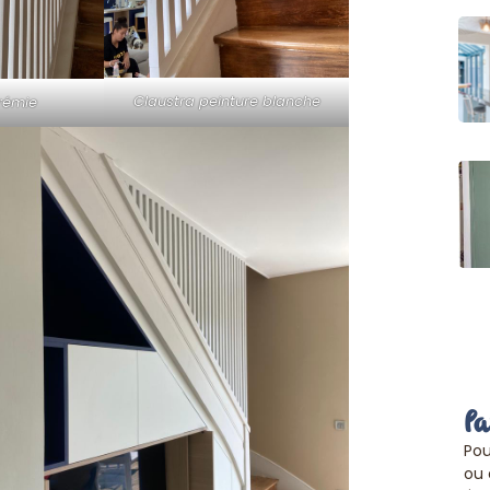
Claustra peinture blanche
rémie
P
Po
ou 