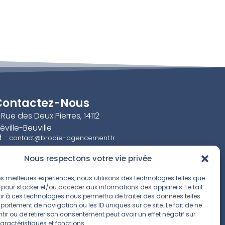
Contactez-Nous
 Rue des Deux Pierres, 14112
iéville-Beuville
contact@brodie-agencement.fr
02 50 08 60 97
Nous respectons votre vie privée
Lundi⎟
08:00–17:00
 les meilleures expériences, nous utilisons des technologies telles que
Mardi⎟
08:00–17:00
 pour stocker et/ou accéder aux informations des appareils. Le fait
Mercredi⎟
08:00–17:00
r à ces technologies nous permettra de traiter des données telles
Jeudi⎟
08:00–17:00
ortement de navigation ou les ID uniques sur ce site. Le fait de ne
Vendredi⎟
08:00–12:00
ir ou de retirer son consentement peut avoir un effet négatif sur
Samedi / dimanche
Fermé
⎟
aractéristiques et fonctions.