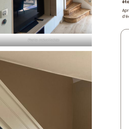
ét
Apr
d’é
Porte rabattable