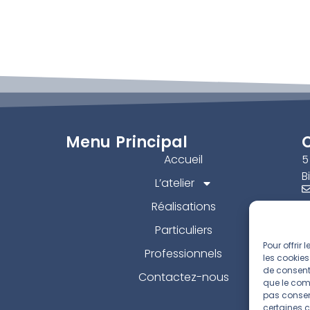
Menu Principal
Accueil
5
B
L’atelier
Réalisations
Particuliers
Pour offrir
Professionnels
les cookies
de consenti
Contactez-nous
que le comp
pas consent
certaines c