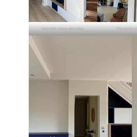
Meuble sous escalier
Claustra t