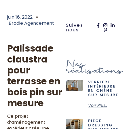
juin 16, 2022
Brodie Agencement
Suivez-
nous
Palissade
claustra
Nos
réalisations
pour
terrasse en
VERRIÈRE
INTÉRIEURE
bois pin sur
EN CHÊNE
SUR MESURE
mesure
Voir Plus..
Ce projet
PIÈCE
d’aménagement
DRESSING
extérieur crée une