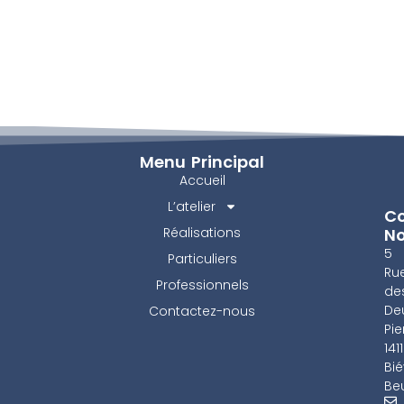
Menu Principal
Accueil
L’atelier
Co
Réalisations
N
5
Particuliers
Ru
Professionnels
de
De
Contactez-nous
Pie
141
Bié
Beu