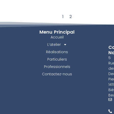
1
2
Menu Principal
Accueil
L’atelier
Co
Réalisations
N
5
Particuliers
Ru
Professionnels
de
De
Contactez-nous
Pie
141
Bié
Beu