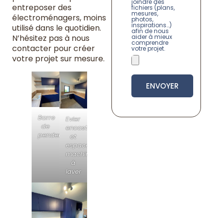
joindre des
entreposer des
fichiers (plans,
mesures,
électroménagers, moins
photos,
inspirations…)
utilisé dans le quotidien.
afin de nous
aider à mieux
N’hésitez pas à nous
comprendre
contacter pour créer
votre projet.
votre projet sur mesure.
ENVOYER
Barre
Evier
de
encastré
penderie
et
espace
machines
à
laver