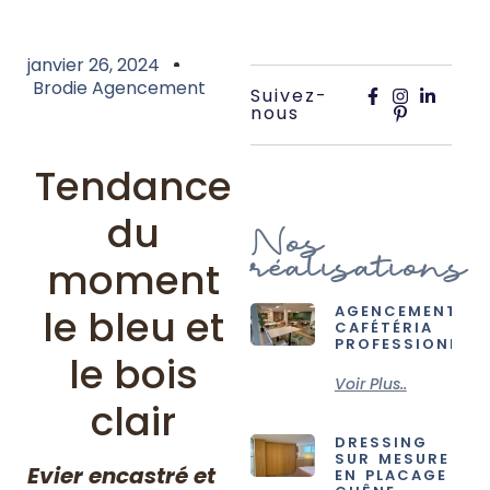
janvier 26, 2024
Brodie Agencement
Suivez-
nous
Tendance
du
Nos
réalisations
moment
le bleu et
AGENCEMENT
CAFÉTÉRIA
PROFESSIONNELL
le bois
Voir Plus..
clair
DRESSING
SUR MESURE
Evier encastré et
EN PLACAGE