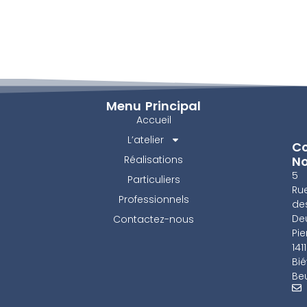
Menu Principal
Accueil
L’atelier
Co
Réalisations
N
5
Particuliers
Ru
Professionnels
de
De
Contactez-nous
Pie
141
Bié
Beu