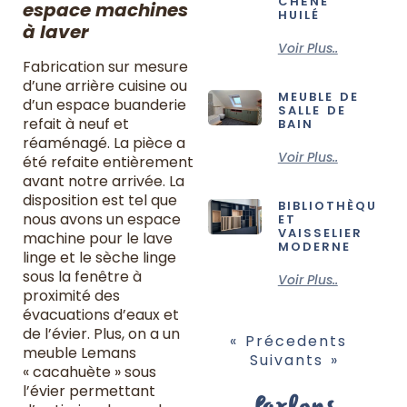
CHÊNE
espace machines
HUILÉ
à laver
Voir Plus..
Fabrication sur mesure
d’une arrière cuisine ou
MEUBLE DE
d’un espace buanderie
SALLE DE
refait à neuf et
BAIN
réaménagé. La pièce a
Voir Plus..
été refaite entièrement
avant notre arrivée. La
disposition est tel que
BIBLIOTHÈQUE
nous avons un espace
ET
VAISSELIER
machine pour le lave
MODERNE
linge et le sèche linge
sous la fenêtre à
Voir Plus..
proximité des
évacuations d’eaux et
de l’évier. Plus, on a un
« Précedents
meuble Lemans
Suivants »
« cacahuète » sous
l’évier permettant