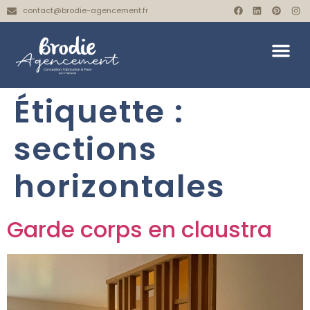
contact@brodie-agencement.fr
Étiquette :
sections
horizontales
Garde corps en claustra