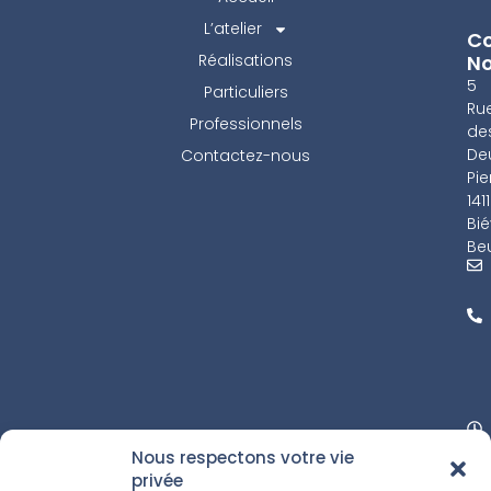
L’atelier
Co
Réalisations
N
5
Particuliers
Ru
Professionnels
de
De
Contactez-nous
Pie
141
Bié
Beu
Nous respectons votre vie
privée