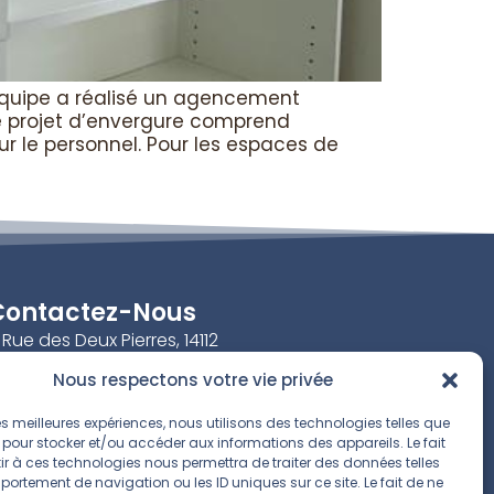
 équipe a réalisé un agencement
ce projet d’envergure comprend
r le personnel. Pour les espaces de
Contactez-Nous
 Rue des Deux Pierres, 14112
iéville-Beuville
Nous respectons votre vie privée
contact@brodie-agencement.fr
 les meilleures expériences, nous utilisons des technologies telles que
02 50 08 60 97
 pour stocker et/ou accéder aux informations des appareils. Le fait
r à ces technologies nous permettra de traiter des données telles
Lundi⎟
08:00–17:00
ortement de navigation ou les ID uniques sur ce site. Le fait de ne
Mardi⎟
08:00–17:00