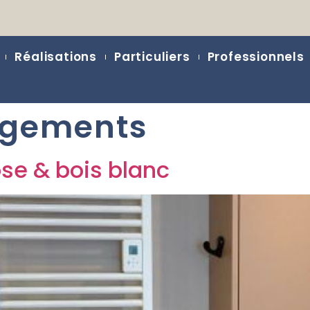
Réalisations
Particuliers
Professionnels
ngements
se & bois blanc