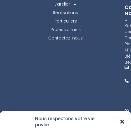
L’atelier
Co
Réalisations
N
5
Particuliers
Ru
Professionnels
de
De
Contactez-nous
Pie
141
Bié
Beu
Nous respectons votre vie
privée