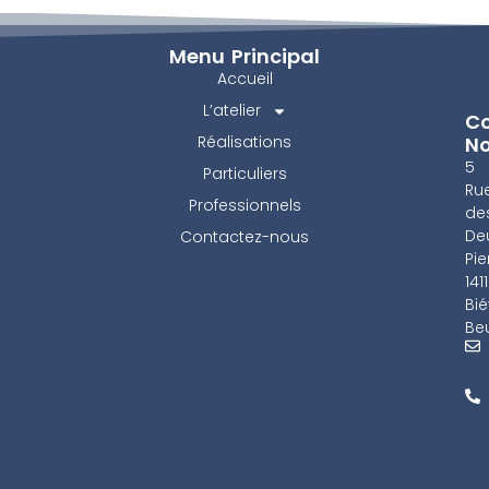
Menu Principal
Accueil
L’atelier
Co
Réalisations
N
5
Particuliers
Ru
Professionnels
de
De
Contactez-nous
Pie
141
Bié
Beu