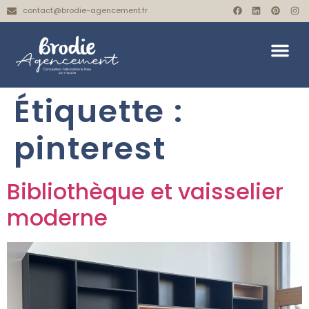
contact@brodie-agencement.fr
Étiquette :
pinterest
Bibliothèque et vaisselier
moderne