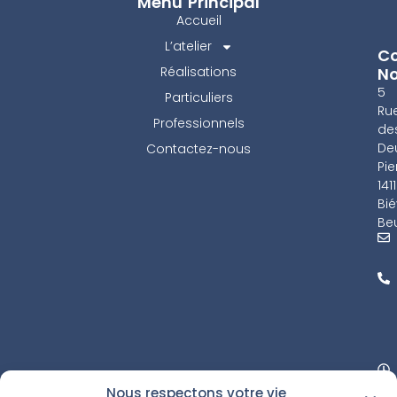
Menu Principal
Accueil
L’atelier
Co
Réalisations
N
5
Particuliers
Ru
Professionnels
de
De
Contactez-nous
Pie
141
Bié
Beu
Nous respectons votre vie