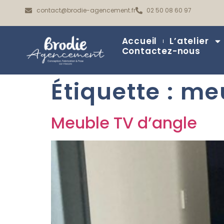
contact@brodie-agencement.fr
02 50 08 60 97
Accueil
L’atelier
Contactez-nous
Étiquette :
meu
Meuble TV d’angle