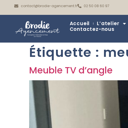
contact@brodie-agencement.fr
02 50 08 60 97
Accueil
L’atelier
Contactez-nous
Étiquette :
meu
Meuble TV d’angle