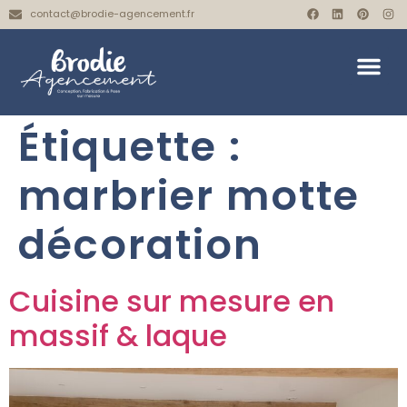
contact@brodie-agencement.fr
Étiquette :
marbrier motte
décoration
Cuisine sur mesure en
massif & laque