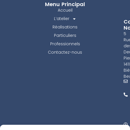
Menu Principal
Accueil
L’atelier
Co
Réalisations
N
5
Particuliers
Ru
Professionnels
de
De
Contactez-nous
Pie
141
Bié
Beu