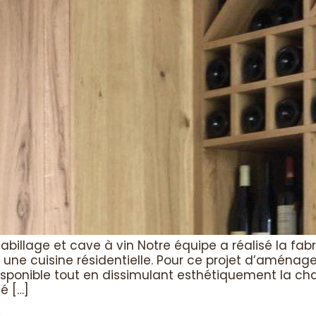
abillage et cave à vin Notre équipe a réalisé la fab
 une cuisine résidentielle. Pour ce projet d’aménag
disponible tout en dissimulant esthétiquement la cha
é […]