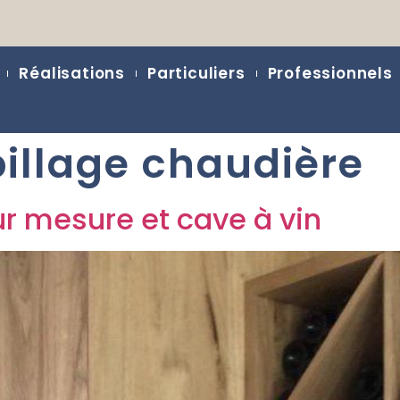
Réalisations
Particuliers
Professionnels
illage chaudière
ur mesure et cave à vin