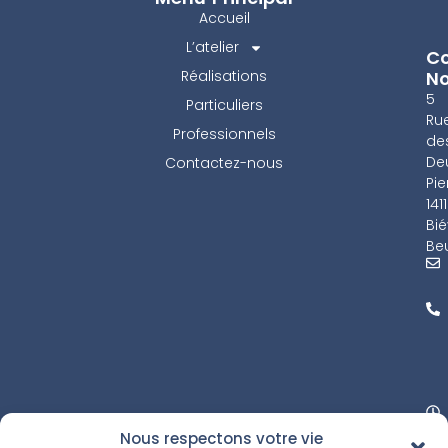
Accueil
L’atelier
Co
Réalisations
N
5
Particuliers
Ru
Professionnels
de
De
Contactez-nous
Pie
141
Bié
Beu
Nous respectons votre vie