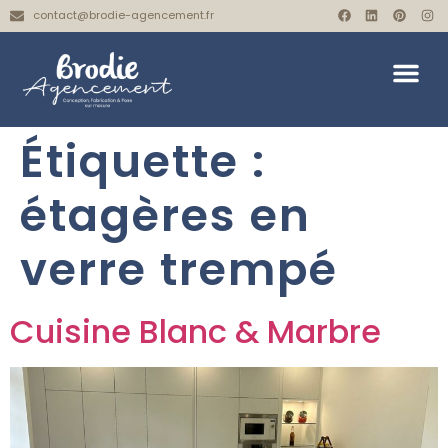
contact@brodie-agencement.fr
Étiquette :
étagères en
verre trempé
Cuisine Blanc & Marbre