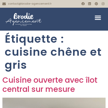
contact@brodie-agencement.fr
Étiquette :
cuisine chêne et
gris
Cuisine ouverte avec îlot
central sur mesure