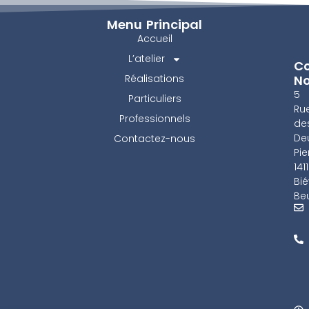
Menu Principal
Accueil
L’atelier
Co
Réalisations
N
5
Particuliers
Ru
Professionnels
de
De
Contactez-nous
Pie
141
Bié
Beu