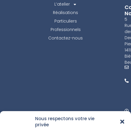
L’atelier
Co
Réalisations
N
5
Particuliers
Ru
Professionnels
de
De
Contactez-nous
Pie
141
Bié
Beu
Nous respectons votre vie
privée