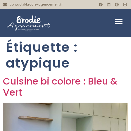
contact@brodie-agencement.fr
Étiquette :
atypique
Cuisine bi colore : Bleu &
Vert