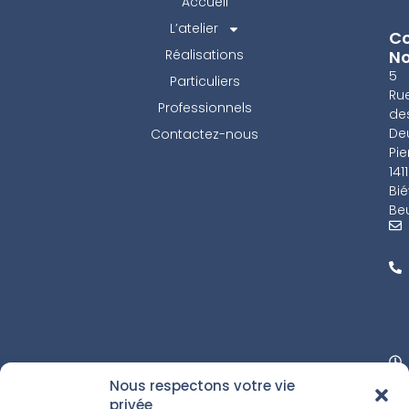
Accueil
L’atelier
Co
Réalisations
N
5
Particuliers
Ru
Professionnels
de
De
Contactez-nous
Pie
141
Bié
Beu
Nous respectons votre vie
privée