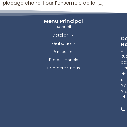
placage chêne. Pour l’ensemble de la […]
Menu Principal
Accueil
L’atelier
Co
Réalisations
N
5
Particuliers
Ru
Professionnels
de
De
Contactez-nous
Pie
141
Bié
Beu