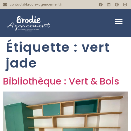
contact@brodie-agencement.fr
Étiquette :
vert
jade
Bibliothèque : Vert & Bois